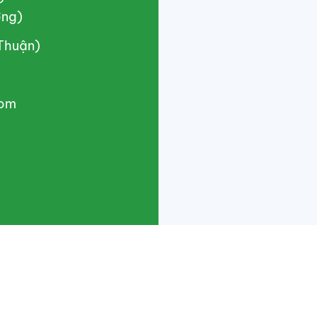
ơng)
(Thuận)
com