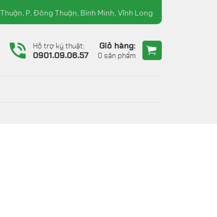
07.60.90.36 ( TRƯỜNG XUÂN )
Thuận, P. Đông Thuận, Bình Minh, Vĩnh Long
Giỏ hàng:
Hỗ trợ kỹ thuật:
6
0901.09.06.57
0 sản phẩm