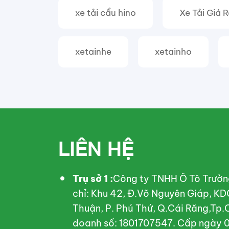
xe tải cẩu hino
Xe Tải Giá 
xetainhe
xetainho
LIÊN HỆ
Trụ sở 1 :
Công ty TNHH Ô Tô Trườn
chỉ: Khu 42, Đ.Võ Nguyên Giáp, KD
Thuận, P. Phú Thứ, Q.Cái Răng,Tp.
doanh số: 1801707547. Cấp ngày 0