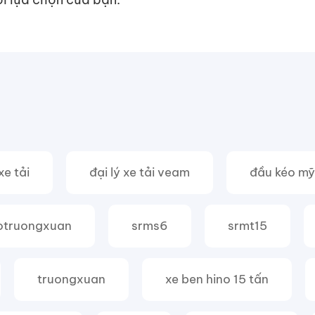
xe tải
đại lý xe tải veam
đầu kéo mỹ
otruongxuan
srms6
srmt15
truongxuan
xe ben hino 15 tấn