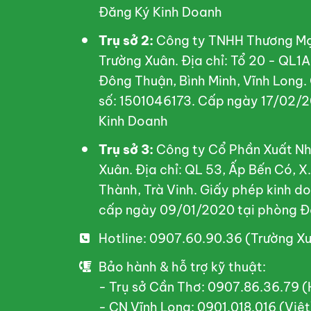
Đăng Ký Kinh Doanh
Trụ sở 2:
Công ty TNHH Thương Mại
Trường Xuân. Địa chỉ: Tổ 20 - QL1
Đông Thuận, Bình Minh, Vĩnh Long.
số: 1501046173. Cấp ngày 17/02/2
Kinh Doanh
Trụ sở 3:
Công ty Cổ Phần Xuất Nh
Xuân. Địa chỉ: QL 53, Ấp Bến Có, 
Thành, Trà Vinh. Giấy phép kinh 
cấp ngày 09/01/2020 tại phòng Đ
Hotline: 0907.60.90.36 (Trường X
Bảo hành & hỗ trợ kỹ thuật:
- Trụ sở Cần Thơ: 0907.86.36.79 
- CN Vĩnh Long: 0901.018.016 (Việt