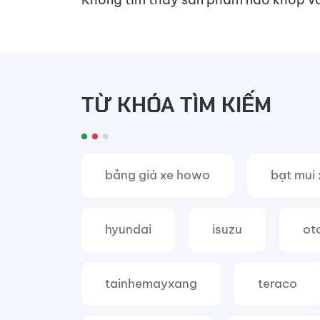
kéo
TỪ KHÓA TÌM KIẾM
bảng giá xe howo
bạt mui 
hyundai
isuzu
ot
tainhemayxang
teraco