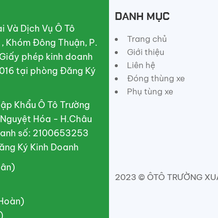
DANH MỤC
 Và Dịch Vụ Ô Tô
Trang chủ
A , Khóm Đông Thuận, P.
Giới thiệu
 Giấy phép kinh doanh
Liên hệ
016 tại phòng Đăng Ký
Đóng thùng xe
Phụ tùng xe
ập Khẩu Ô Tô Trường
X.Nguyệt Hóa - H.Châu
doanh số: 2100653253
ăng Ký Kinh Doanh
uân)
2023 © ÔTÔ TRƯỜNG XUÂN
(Hoàn)
)