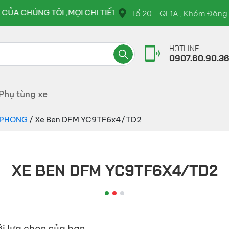
G TÔI ,MỌI CHI TIẾT VUI LÒNG LIÊN HỆ QUA HOTLINE : 09
Tổ 20 - QL1A , Khóm Đông 
HOTLINE:
0907.60.90.3
Phụ tùng xe
 PHONG
/ Xe Ben DFM YC9TF6x4/TD2
XE BEN DFM YC9TF6X4/TD2
i lựa chọn của bạn.