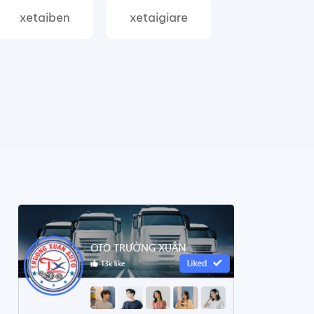
xetaiben
xetaigiare