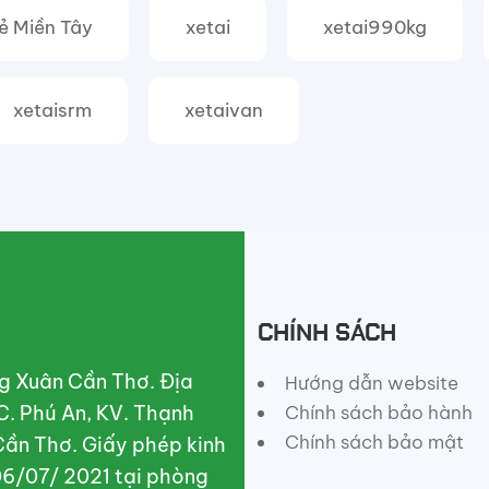
Rẻ Miền Tây
xetai
xetai990kg
xetaisrm
xetaivan
CHÍNH SÁCH
g Xuân Cần Thơ. Địa
Hướng dẫn website
C. Phú An, KV. Thạnh
Chính sách bảo hành
Chính sách bảo mật
Cần Thơ. Giấy phép kinh
6/07/ 2021 tại phòng