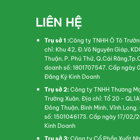
LIÊN HỆ
Trụ sở 1 :
Công ty TNHH Ô Tô Trườn
chỉ: Khu 42, Đ.Võ Nguyên Giáp, KD
Thuận, P. Phú Thứ, Q.Cái Răng,Tp.
doanh số: 1801707547. Cấp ngày 0
Đăng Ký Kinh Doanh
Trụ sở 2:
Công ty TNHH Thương Mại
Trường Xuân. Địa chỉ: Tổ 20 - QL1
Đông Thuận, Bình Minh, Vĩnh Long.
số: 1501046173. Cấp ngày 17/02/2
Kinh Doanh
Trụ sở 3:
Công ty Cổ Phần Xuất Nh