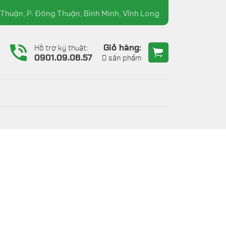
NE : 0907.60.90.36 ( TRƯỜNG XUÂN )
Thuận, P. Đông Thuận, Bình Minh, Vĩnh Long
Giỏ hàng:
Hỗ trợ kỹ thuật:
6
0901.09.06.57
0 sản phẩm