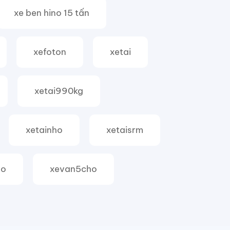
xe ben hino 15 tấn
xefoton
xetai
xetai990kg
xetainho
xetaisrm
ho
xevan5cho