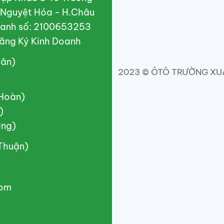
X.Nguyệt Hóa - H.Châu
doanh số: 2100653253
ăng Ký Kinh Doanh
uân)
2023 © ÔTÔ TRƯỜNG XUÂN
(Hoàn)
)
ơng)
(Thuận)
com