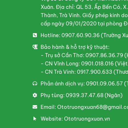
Xuân. Địa chỉ: QL 53, Ấp Bến Có, 
Thành, Trà Vinh. Giấy phép kinh 
cấp ngày 09/01/2020 tại phòng Đ
Hotline: 0907.60.90.36 (Trường X
Bảo hành & hỗ trợ kỹ thuật:
- Trụ sở Cần Thơ: 0907.86.36.79 
- CN Vĩnh Long: 0901.018.016 (Việt
- CN Trà Vinh: 0917.900.633 (Thư
Phản ánh dịch vụ: 0901.09.06.57 
Phụ tùng: 0939.37.47.68 (Ngân)
Email: Ototruongxuan68@gmail.
Website: Ototruongxuan.vn