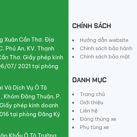
CHÍNH SÁCH
g Xuân Cần Thơ. Địa
Hướng dẫn website
C. Phú An, KV. Thạnh
Chính sách bảo hành
Chính sách bảo mật
Cần Thơ. Giấy phép kinh
6/07/ 2021 tại phòng
DANH MỤC
 Và Dịch Vụ Ô Tô
Trang chủ
A , Khóm Đông Thuận, P.
Giới thiệu
 Giấy phép kinh doanh
Liên hệ
016 tại phòng Đăng Ký
Đóng thùng xe
Phụ tùng xe
ập Khẩu Ô Tô Trường