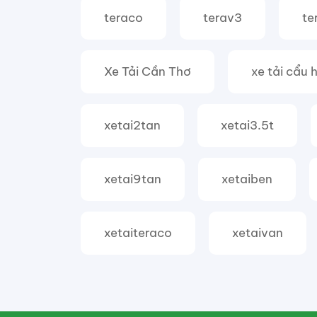
teraco
terav3
te
Xe Tải Cần Thơ
xe tải cẩu 
xetai2tan
xetai3.5t
xetai9tan
xetaiben
xetaiteraco
xetaivan