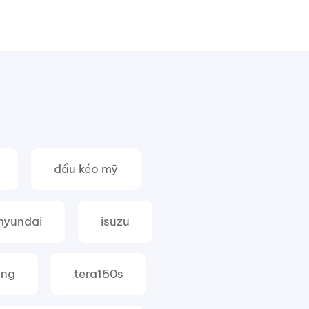
đầu kéo mỹ
hyundai
isuzu
ang
tera150s