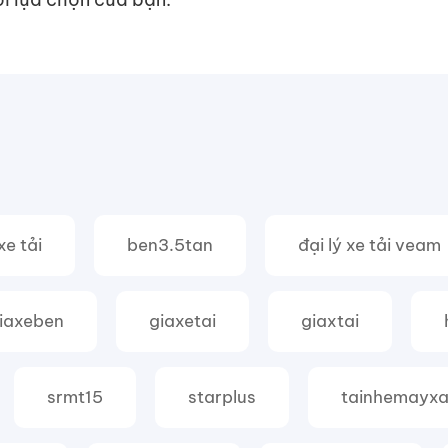
xe tải
ben3.5tan
đại lý xe tải veam
iaxeben
giaxetai
giaxtai
srmt15
starplus
tainhemayx