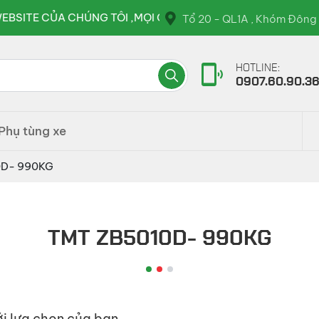
CỦA CHÚNG TÔI ,MỌI CHI TIẾT VUI LÒNG LIÊN HỆ QUA HOTLI
Tổ 20 - QL1A , Khóm Đông 
HOTLINE:
0907.60.90.3
Phụ tùng xe
0D- 990KG
TMT ZB5010D- 990KG
i lựa chọn của bạn.