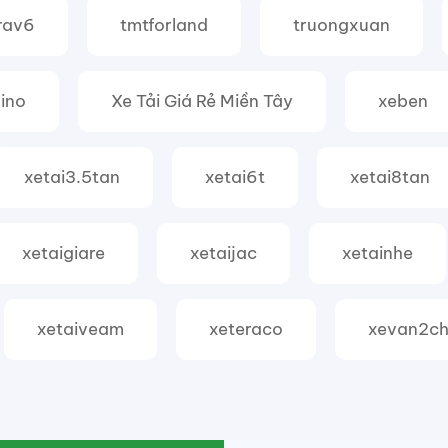
rav6
tmtforland
truongxuan
hino
Xe Tải Giá Rẻ Miền Tây
xeben
xetai3.5tan
xetai6t
xetai8tan
xetaigiare
xetaijac
xetainhe
xetaiveam
xeteraco
xevan2c