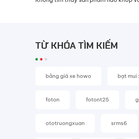
kéo
TỪ KHÓA TÌM KIẾM
bảng giá xe howo
bạt mui 
foton
fotont25
g
ototruongxuan
srms6