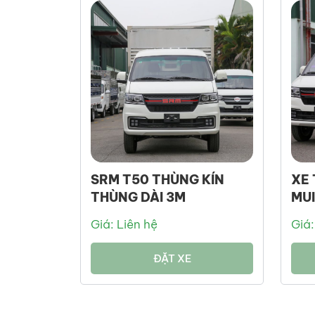
kéo
SRM T50 THÙNG KÍN
XE 
THÙNG DÀI 3M
MUI
Giá: Liên hệ
Giá:
ĐẶT XE