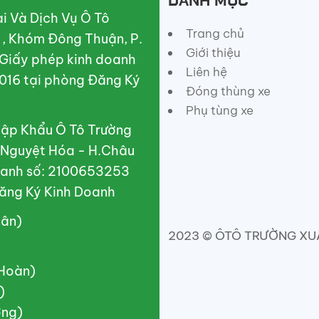
DANH MỤC
 Và Dịch Vụ Ô Tô
Trang chủ
A , Khóm Đông Thuận, P.
Giới thiệu
 Giấy phép kinh doanh
Liên hệ
016 tại phòng Đăng Ký
Đóng thùng xe
Phụ tùng xe
ập Khẩu Ô Tô Trường
X.Nguyệt Hóa - H.Châu
doanh số: 2100653253
ăng Ký Kinh Doanh
uân)
2023 © ÔTÔ TRƯỜNG XUÂN
(Hoàn)
)
ơng)