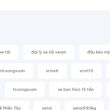
xe tải
đại lý xe tải veam
đầu kéo mỹ
otruongxuan
srms6
srmt15
truongxuan
xe ben hino 15 tấn
Rẻ Miền Tây
xetai
xetai990kg