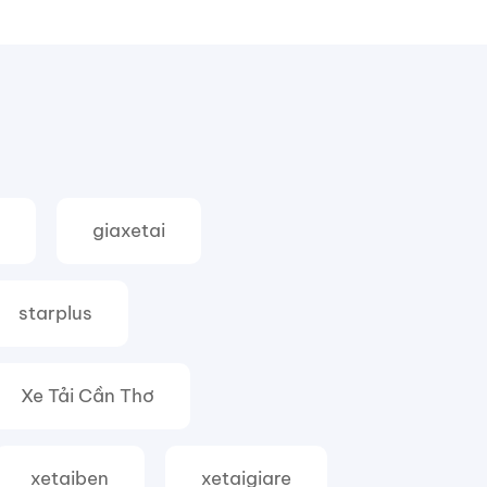
giaxetai
starplus
Xe Tải Cần Thơ
xetaiben
xetaigiare