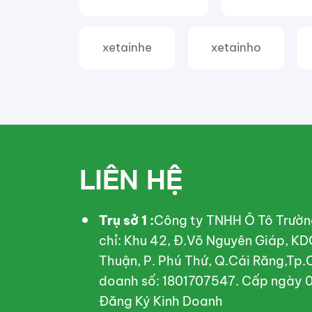
xetainhe
xetainho
LIÊN HỆ
Trụ sở 1 :
Công ty TNHH Ô Tô Trườn
chỉ: Khu 42, Đ.Võ Nguyên Giáp, KD
Thuận, P. Phú Thứ, Q.Cái Răng,Tp.
doanh số: 1801707547. Cấp ngày 0
Đăng Ký Kinh Doanh