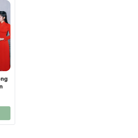
ọng
n