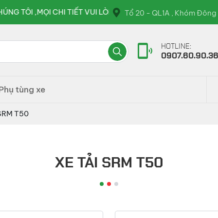
MỌI CHI TIẾT VUI LÒNG LIÊN HỆ QUA HOTLINE : 0907.60.90
Tổ 20 - QL1A , Khóm Đông 
HOTLINE:
0907.60.90.3
Phụ tùng xe
 SRM T50
XE TẢI SRM T50