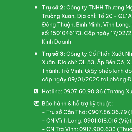
Trụ sở 2:
Công ty TNHH Thương Mại
Trường Xuân. Địa chỉ: Tổ 20 - QL1
Đông Thuận, Bình Minh, Vĩnh Long.
số: 1501046173. Cấp ngày 17/02/2
Kinh Doanh
Trụ sở 3:
Công ty Cổ Phần Xuất Nh
Xuân. Địa chỉ: QL 53, Ấp Bến Có, 
Thành, Trà Vinh. Giấy phép kinh 
cấp ngày 09/01/2020 tại phòng Đ
Hotline: 0907.60.90.36 (Trường X
Bảo hành & hỗ trợ kỹ thuật:
- Trụ sở Cần Thơ: 0907.86.36.79 
- CN Vĩnh Long: 0901.018.016 (Việt
- CN Trà Vinh: 0917.900.633 (Thư