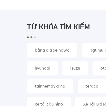
TỪ KHÓA TÌM KIẾM
bảng giá xe howo
bạt mui 
hyundai
isuzu
ot
tainhemayxang
teraco
xe tải cẩu hino
Xe Tải Giá 