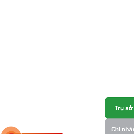
Trụ sở
Chi nhá