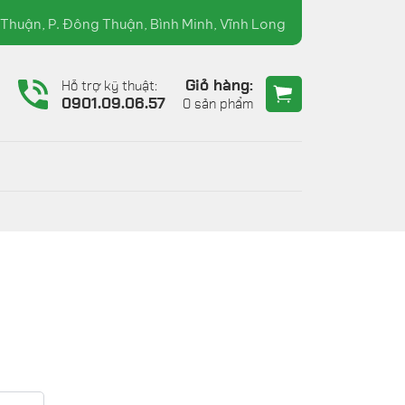
.36 ( TRƯỜNG XUÂN )
Thuận, P. Đông Thuận, Bình Minh, Vĩnh Long
Giỏ hàng:
Hỗ trợ kỹ thuật:
6
0901.09.06.57
0 sản phẩm