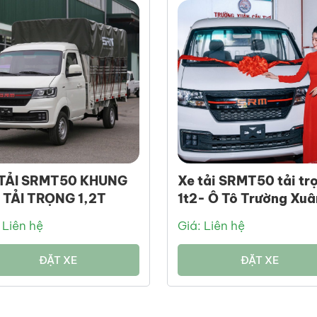
TẢI SRMT50 KHUNG
Xe tải SRMT50 tải tr
 TẢI TRỌNG 1,2T
1t2- Ô Tô Trường Xuâ
 Liên hệ
Giá: Liên hệ
ĐẶT XE
ĐẶT XE