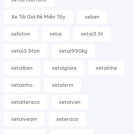
Xe Tải Giá Rẻ Miền Tây
xeben
xefoton
xetai
xetai3.5t
xetai3.5tan
xetai990kg
xetaiben
xetaigiare
xetainhe
xetainho
xetaisrm
xetaiteraco
xetaivan
xetaiveam
xeteraco