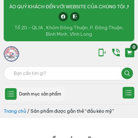
HÀO QUÝ KHÁCH ĐẾN VỚI WEBSITE CỦA CHÚNG TÔI ,MỌI CHI T
Tổ 20 - QL1A , Khóm Đông Thuận, P. Đông Thuận,
Bình Minh, Vĩnh Long
0
Ô
kinh
Tìm
tô
doanh
Trường
kiếm:
Xuân
các
Group
loại
Danh mục sản phẩm
xe
tải,
Trang chủ
/ Sản phẩm được gắn thẻ “đầu kéo mỹ”
xe
bồn,
xe