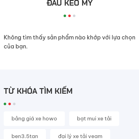
ĐẦU KÉO MỸ
đầu
kéo
Không tìm thấy sản phẩm nào khớp với lựa chọn
của bạn.
TỪ KHÓA TÌM KIẾM
bảng giá xe howo
bạt mui xe tải
ben3.5tan
đại lý xe tải veam