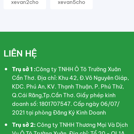
xevan2cho
xevan5cho
LIÊN HỆ
Trụ sở 1 :
Công ty TNHH Ô Tô Trường Xuân
Cần Thơ. Địa chỉ: Khu 42, Đ.Võ Nguyên Giáp,
KDC. Phú An, KV. Thạnh Thuận, P. Phú Thứ,
Q.Cái Răng,Tp.Cần Thơ. Giấy phép kinh
doanh số: 1801707547. Cấp ngày 06/07/
2021 tại phòng Đăng Ký Kinh Doanh
Trụ sở 2:
Công ty TNHH Thương Mại Và Dịch
Vụ Ô Tô Trường Xuân. Địa chỉ: Tổ 20 - QL1A ,