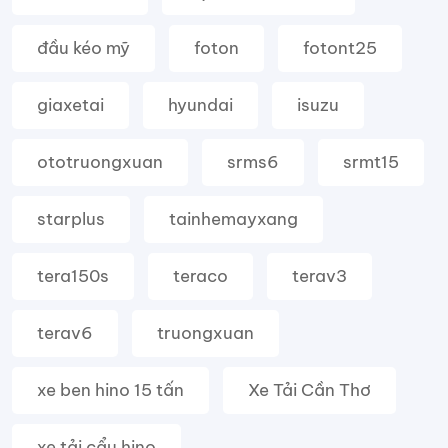
đầu kéo mỹ
foton
fotont25
giaxetai
hyundai
isuzu
ototruongxuan
srms6
srmt15
starplus
tainhemayxang
tera150s
teraco
terav3
terav6
truongxuan
xe ben hino 15 tấn
Xe Tải Cần Thơ
xe tải cẩu hino