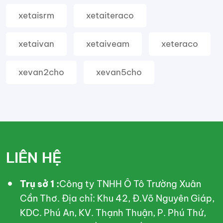
xetaisrm
xetaiteraco
xetaivan
xetaiveam
xeteraco
xevan2cho
xevan5cho
LIÊN HỆ
Trụ sở 1 :
Công ty TNHH Ô Tô Trường Xuân
Cần Thơ. Địa chỉ: Khu 42, Đ.Võ Nguyên Giáp,
KDC. Phú An, KV. Thạnh Thuận, P. Phú Thứ,