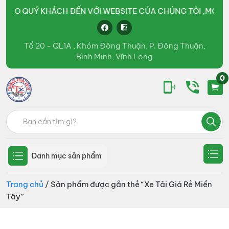
O QUÝ KHÁCH ĐẾN VỚI WEBSITE CỦA CHÚNG TÔI ,MỌI CHI TI
Tổ 20 - QL1A , Khóm Đông Thuận, P. Đông Thuận,
Bình Minh, Vĩnh Long
0
Ô
kinh
Tìm
tô
doanh
Trường
kiếm:
Xuân
các
Group
loại
Danh mục sản phẩm
xe
tải,
Trang chủ
/ Sản phẩm được gắn thẻ “Xe Tải Giá Rẻ Miền
Tây”
xe
bồn,
xe