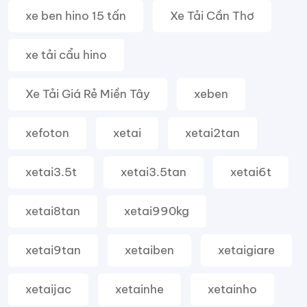
xe ben hino 15 tấn
Xe Tải Cần Thơ
xe tải cẩu hino
Xe Tải Giá Rẻ Miền Tây
xeben
xefoton
xetai
xetai2tan
xetai3.5t
xetai3.5tan
xetai6t
xetai8tan
xetai990kg
xetai9tan
xetaiben
xetaigiare
xetaijac
xetainhe
xetainho