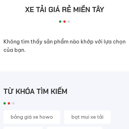
đầu
XE TẢI GIÁ RẺ MIỀN TÂY
kéo
Không tìm thấy sản phẩm nào khớp với lựa chọn
của bạn.
TỪ KHÓA TÌM KIẾM
bảng giá xe howo
bạt mui xe tải