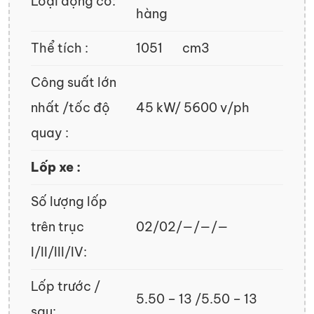
Loại động cơ:
hàng
Thể tích :
1051 cm3
Công suất lớn
nhất /tốc độ
45 kW/ 5600 v/ph
quay :
Lốp xe :
Số lượng lốp
trên trục
02/02/—/—/—
I/II/III/IV:
Lốp trước /
5.50 – 13 /5.50 – 13
sau: