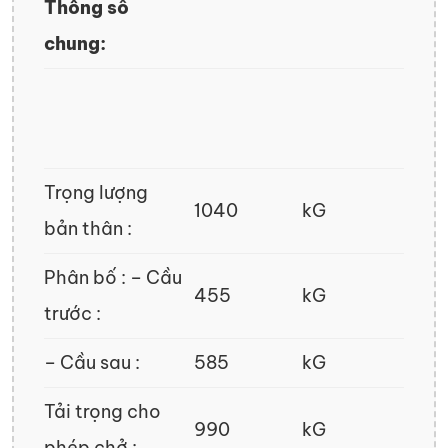
Thông số
chung:
Trọng lượng
1040
kG
bản thân :
Phân bố : – Cầu
455
kG
trước :
– Cầu sau :
585
kG
Tải trọng cho
990
kG
phép chở :