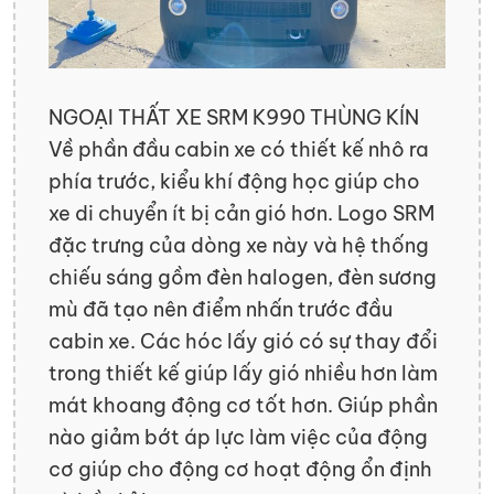
NGOẠI THẤT XE SRM K990 THÙNG KÍN
Về phần đầu cabin xe có thiết kế nhô ra
phía trước, kiểu khí động học giúp cho
xe di chuyển ít bị cản gió hơn. Logo SRM
đặc trưng của dòng xe này và hệ thống
chiếu sáng gồm đèn halogen, đèn sương
mù đã tạo nên điểm nhấn trước đầu
cabin xe. Các hóc lấy gió có sự thay đổi
trong thiết kế giúp lấy gió nhiều hơn làm
mát khoang động cơ tốt hơn. Giúp phần
nào giảm bớt áp lực làm việc của động
cơ giúp cho động cơ hoạt động ổn định