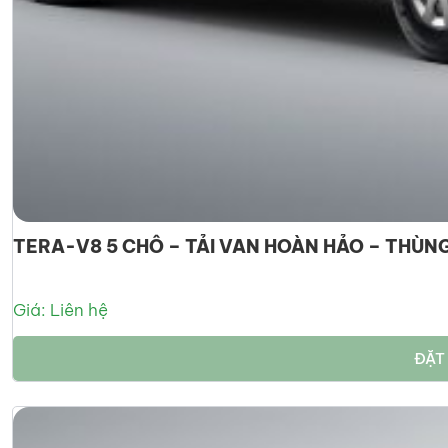
TERA-V8 5 CHỖ – TẢI VAN HOÀN HẢO – THÙNG 
Giá: Liên hệ
ĐẶT