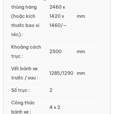
thùng hàng
2460 x
(hoặc kích
1420 x
mm
thước bao xi
1460/—
téc) :
Khoảng cách
2500
mm
trục :
Vết bánh xe
1285/1290
mm
trước / sau :
Số trục :
2
Công thức
4 x 2
bánh xe :