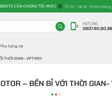
TIẾT VUI LÒNG LIÊN HỆ QUA HOTLINE : 0907.60.90.36 ( T
Tổ 20 - QL1A , Khóm Đông 
HOTLINE:
0907.60.90.3
Phụ tùng xe
ỚI THỜI GIAN- VPT950
OTOR – BỀN BỈ VỚI THỜI GIAN-