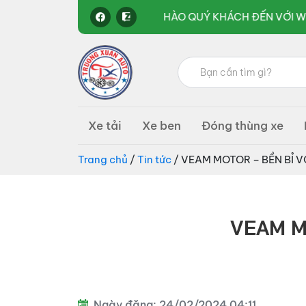
CHÀO QUÝ KHÁCH ĐẾN VỚI WEBSITE CỦA CHÚNG TÔI ,MỌI CHI 
Tìm
kiếm:
Ô
kinh
tô
Xe tải
Xe ben
Đóng thùng xe
doanh
Trường
Xuân
các
Group
Trang chủ
/
Tin tức
/ VEAM MOTOR – BỀN BỈ V
loại
xe
tải,
VEAM M
xe
bồn,
xe
đầu
Ngày đăng: 24/02/2024 04:11