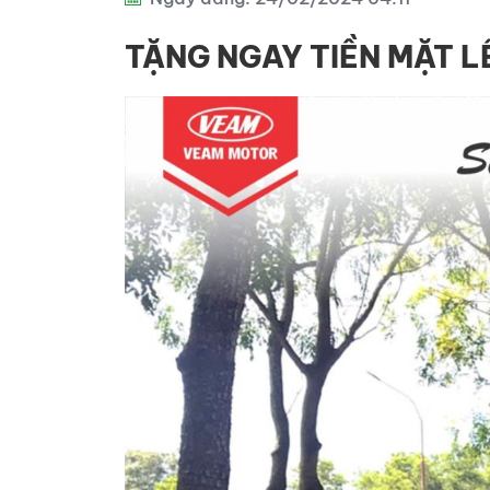
kéo
TẶNG NGAY TIỀN MẶT L