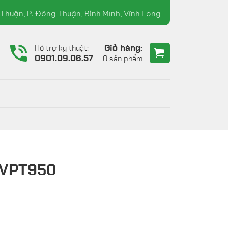
RƯỜNG XUÂN )
Thuận, P. Đông Thuận, Bình Minh, Vĩnh Long
Giỏ hàng:
Hỗ trợ kỹ thuật:
6
0901.09.06.57
0 sản phẩm
 VPT950