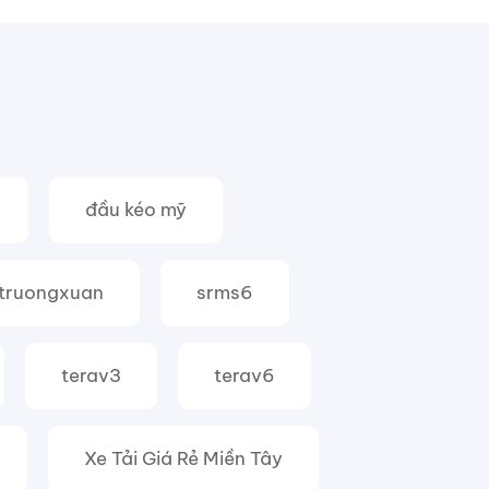
đầu kéo mỹ
truongxuan
srms6
terav3
terav6
Xe Tải Giá Rẻ Miền Tây