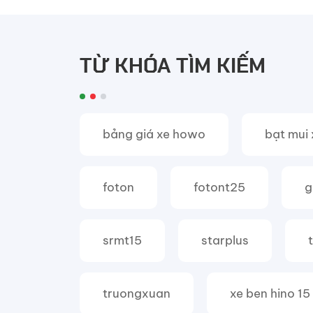
TỪ KHÓA TÌM KIẾM
bảng giá xe howo
bạt mui 
foton
fotont25
g
srmt15
starplus
truongxuan
xe ben hino 15