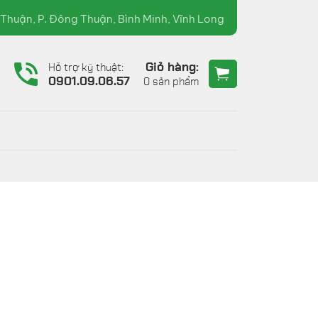
07.60.90.36 ( TRƯỜNG XUÂN )
Thuận, P. Đông Thuận, Bình Minh, Vĩnh Long
Giỏ hàng:
Hỗ trợ kỹ thuật:
6
0901.09.06.57
0 sản phẩm