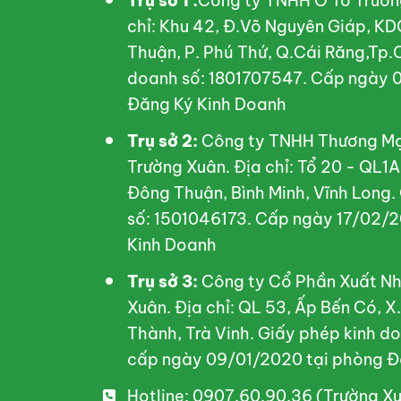
Trụ sở 1 :
Công ty TNHH Ô Tô Trườn
chỉ: Khu 42, Đ.Võ Nguyên Giáp, KD
Thuận, P. Phú Thứ, Q.Cái Răng,Tp.
doanh số: 1801707547. Cấp ngày 0
Đăng Ký Kinh Doanh
Trụ sở 2:
Công ty TNHH Thương Mại
Trường Xuân. Địa chỉ: Tổ 20 - QL1
Đông Thuận, Bình Minh, Vĩnh Long.
số: 1501046173. Cấp ngày 17/02/2
Kinh Doanh
Trụ sở 3:
Công ty Cổ Phần Xuất Nh
Xuân. Địa chỉ: QL 53, Ấp Bến Có, 
Thành, Trà Vinh. Giấy phép kinh 
cấp ngày 09/01/2020 tại phòng Đ
Hotline: 0907.60.90.36 (Trường X