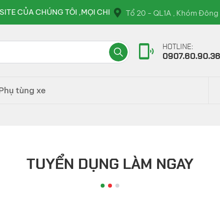
NG TÔI ,MỌI CHI TIẾT VUI LÒNG LIÊN HỆ QUA HOTLINE : 09
Tổ 20 - QL1A , Khóm Đông 
HOTLINE:
0907.60.90.3
Phụ tùng xe
TUYỂN DỤNG LÀM NGAY