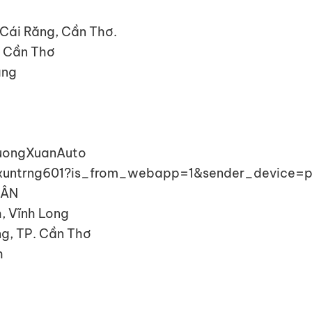
 Cái Răng, Cần Thơ.
n Cần Thơ
ang
uongXuanAuto
@xuntrng601?is_from_webapp=1&sender_device=
UÂN
, Vĩnh Long
ng, TP. Cần Thơ
h