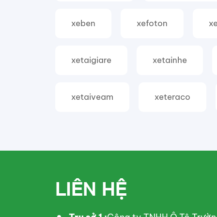
xeben
xefoton
xe
xetaigiare
xetainhe
xetaiveam
xeteraco
LIÊN HỆ