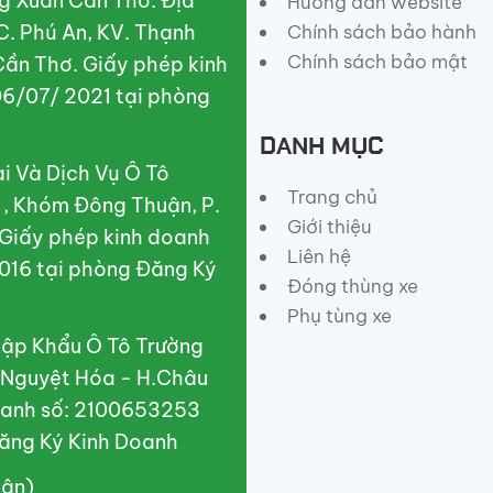
g Xuân Cần Thơ. Địa
Hướng dẫn website
C. Phú An, KV. Thạnh
Chính sách bảo hành
Chính sách bảo mật
Cần Thơ. Giấy phép kinh
6/07/ 2021 tại phòng
DANH MỤC
 Và Dịch Vụ Ô Tô
Trang chủ
A , Khóm Đông Thuận, P.
Giới thiệu
 Giấy phép kinh doanh
Liên hệ
016 tại phòng Đăng Ký
Đóng thùng xe
Phụ tùng xe
ập Khẩu Ô Tô Trường
X.Nguyệt Hóa - H.Châu
doanh số: 2100653253
ăng Ký Kinh Doanh
uân)