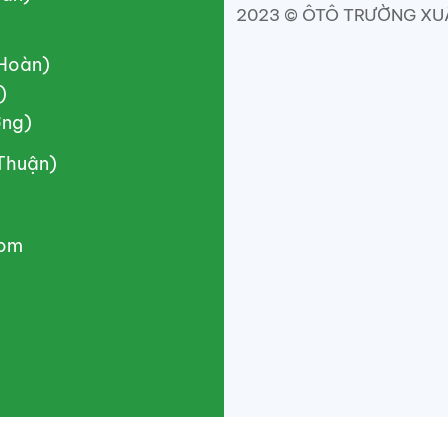
2023 © ÔTÔ TRƯỜNG XUÂN
(Hoàn)
)
ơng)
(Thuận)
com