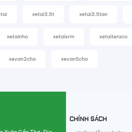
tai
xetai3.5t
xetai3.5tan
xetainho
xetaisrm
xetaiteraco
xevan2cho
xevan5cho
CHÍNH SÁCH