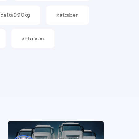
xetai990kg
xetaiben
xetaivan