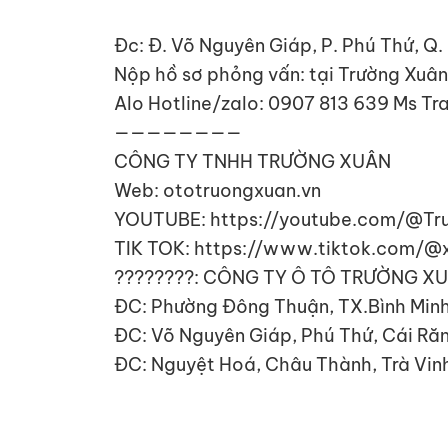
Đc: Đ. Võ Nguyên Giáp, P. Phú Thứ, Q.
Nộp hồ sơ phỏng vấn: tại Trường Xuâ
Alo Hotline/zalo: 0907 813 639 Ms Tr
————————
CÔNG TY TNHH TRƯỜNG XUÂN
Web: ototruongxuan.vn
YOUTUBE: https://youtube.com/@Tr
TIK TOK: https://www.tiktok.com/
????????: CÔNG TY Ô TÔ TRƯỜNG X
ĐC: Phường Đông Thuận, TX.Bình Minh
ĐC: Võ Nguyên Giáp, Phú Thứ, Cái Ră
ĐC: Nguyệt Hoá, Châu Thành, Trà Vin