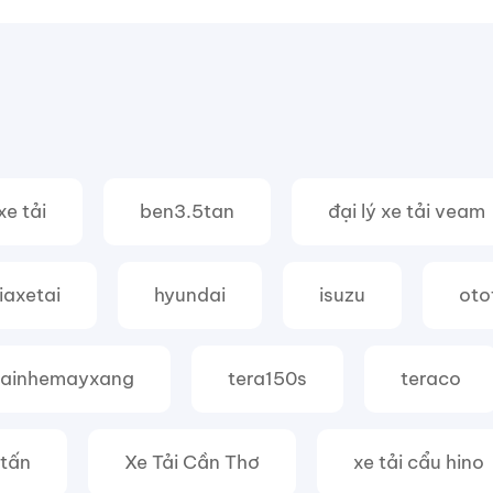
xe tải
ben3.5tan
đại lý xe tải veam
iaxetai
hyundai
isuzu
oto
tainhemayxang
tera150s
teraco
 tấn
Xe Tải Cần Thơ
xe tải cẩu hino