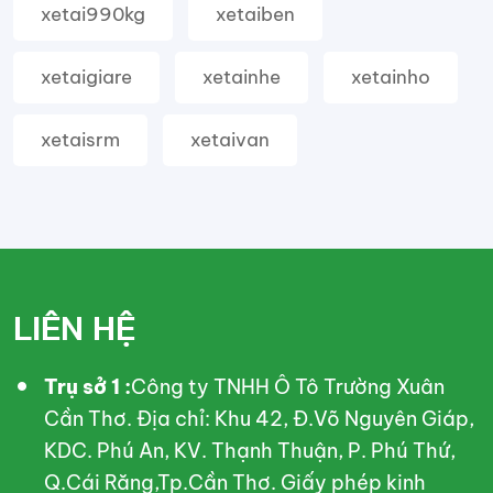
xetai990kg
xetaiben
xetaigiare
xetainhe
xetainho
xetaisrm
xetaivan
LIÊN HỆ
Trụ sở 1 :
Công ty TNHH Ô Tô Trường Xuân
Cần Thơ. Địa chỉ: Khu 42, Đ.Võ Nguyên Giáp,
KDC. Phú An, KV. Thạnh Thuận, P. Phú Thứ,
Q.Cái Răng,Tp.Cần Thơ. Giấy phép kinh