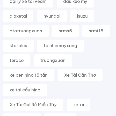
đại lý xe tải veam
đầu kéo mỹ
giaxetai
hyundai
isuzu
ototruongxuan
srms6
srmt15
starplus
tainhemayxang
teraco
truongxuan
xe ben hino 15 tấn
Xe Tải Cần Thơ
xe tải cẩu hino
Xe Tải Giá Rẻ Miền Tây
xetai