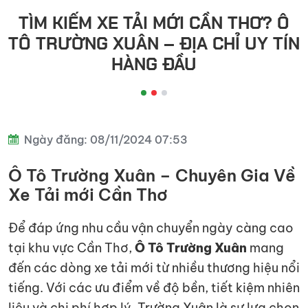
đầu
TÌM KIẾM XE TẢI MỚI CẦN THƠ? Ô
kéo
TÔ TRƯỜNG XUÂN – ĐỊA CHỈ UY TÍN
HÀNG ĐẦU
Ngày đăng: 08/11/2024 07:53
Ô Tô Trường Xuân – Chuyên Gia Về
Xe Tải mới Cần Thơ
Để đáp ứng nhu cầu vận chuyển ngày càng cao
tại khu vực Cần Thơ,
Ô Tô Trường Xuân
mang
đến các dòng xe tải mới từ nhiều thương hiệu nổi
tiếng. Với các ưu điểm về độ bền, tiết kiệm nhiên
liệu và chi phí hợp lý, Trường Xuân là sự lựa chọn