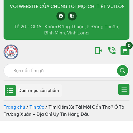
WEBSITE CỦA CHÚNG TÔI ,MỌI CHI TIẾT VUI LÒNG LIÊN HỆ Q
Tổ 20 - QL1A , Khóm Đông Thuận, P. Đông Thuận,
Bình Minh, Vĩnh Long
0
Ô
kinh
Tìm
tô
doanh
Trường
kiếm:
Xuân
các
Group
loại
Danh mục sản phẩm
xe
tải,
Trang chủ
/
Tin tức
/ Tìm Kiếm Xe Tải Mới Cần Thơ? Ô Tô
Trường Xuân – Địa Chỉ Uy Tín Hàng Đầu
xe
bồn,
xe