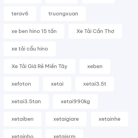
terav6
truongxuan
xe ben hino 15 tấn
Xe Tải Cần Thơ
xe tải cẩu hino
Xe Tải Giá Rẻ Miền Tây
xeben
xefoton
xetai
xetai3.5t
xetai3.5tan
xetai990kg
xetaiben
xetaigiare
xetainhe
xetainho
xetaisrm