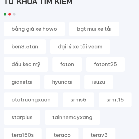
TỪ KHÓA TÌM KIẾM
bảng giá xe howo
bạt mui xe tải
ben3.5tan
đại lý xe tải veam
đầu kéo mỹ
foton
fotont25
giaxetai
hyundai
isuzu
ototruongxuan
srms6
srmt15
starplus
tainhemayxang
tera150s
teraco
terav3