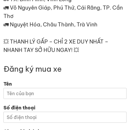
🚛 Võ Nguyên Giáp, Phú Thứ, Cái Răng, TP. Cần
Thơ
🚛 Nguyệt Hóa, Châu Thành, Trà Vinh
💥 THANH LÝ GẤP – CHỈ 2 XE DUY NHẤT –
NHANH TAY SỞ HỮU NGAY! 💥
Đăng ký mua xe
Tên
Số điện thoại