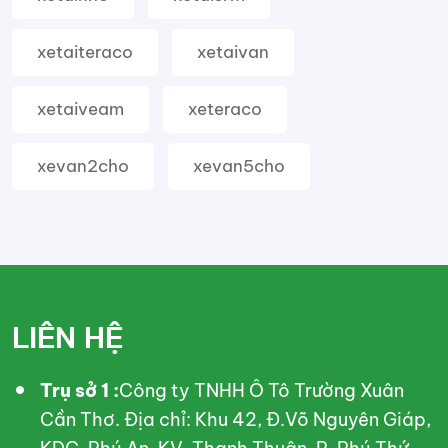
xetaiteraco
xetaivan
xetaiveam
xeteraco
xevan2cho
xevan5cho
LIÊN HỆ
Trụ sở 1 :
Công ty TNHH Ô Tô Trường Xuân
Cần Thơ. Địa chỉ: Khu 42, Đ.Võ Nguyên Giáp,