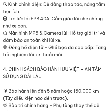
🔍 Kính chỉnh điện: Dễ dàng thao tác, nâng tầm
tiện ích.
🛞 Trợ lực lái EPS 40A: Cảm giác lái nhẹ nhàng
như xe con.
📺 Màn hình MP5 & Camera lùi: Hỗ trợ giải trí và
đảm bảo an toàn khi lùi xe.
🛑 Đồng hồ điện tử – Ghế bọc da cao cấp: Tăng
trải nghiệm lái xe thoải mái.
4. CHÍNH SÁCH BẢO HÀNH ƯU VIỆT – AN TÂM
SỬ DỤNG DÀI LÂU
🔰 Bảo hành lên đến 5 năm hoặc 150.000 km
(Tùy điều kiện nào đến trước).
💯 Bảo trì chính hãng – Phụ tùng thay thế dễ