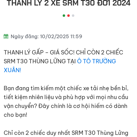
THANH LÝ 2 XE SRM T30 ĐỜI 2024
đầu
kéo
Ngày đăng: 10/02/2025 11:59
THANH LÝ GẤP – GIÁ SỐC! CHỈ CÒN 2 CHIẾC
SRM T30 THÙNG LỮNG TẠI
Ô TÔ TRƯỜNG
XUÂN!
Bạn đang tìm kiếm một chiếc xe tải nhẹ bền bỉ,
tiết kiệm nhiên liệu và phù hợp với mọi nhu cầu
vận chuyển? Đây chính là cơ hội hiếm có dành
cho bạn!
Chỉ còn 2 chiếc duy nhất SRM T30 Thùng Lửng