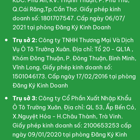
KDC. Phú An, KV. Thạnh Thuận, P. Phú Thứ,
Q.Cái Răng,Tp.Cần Thơ. Giấy phép kinh
doanh số: 1801707547. Cấp ngày 06/07/
2021 tại phòng Đăng Ký Kinh Doanh
Trụ sở 2:
Công ty TNHH Thương Mại Và Dịch
Vụ Ô Tô Trường Xuân. Địa chỉ: Tổ 20 - QL1A ,
Khóm Đông Thuận, P. Đông Thuận, Bình Minh,
Vĩnh Long. Giấy phép kinh doanh số:
1501046173. Cấp ngày 17/02/2016 tại phòng
Đăng Ký Kinh Doanh
Trụ sở 3:
Công ty Cổ Phần Xuất Nhập Khẩu
Ô Tô Trường Xuân. Địa chỉ: QL 53, Ấp Bến Có,
X.Nguyệt Hóa - H.Châu Thành, Trà Vinh.
Giấy phép kinh doanh số: 2100653253 cấp
ngày 09/01/2020 tại phòng Đăng Ký Kinh