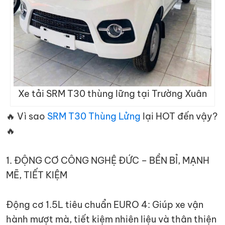
Xe tải SRM T30 thùng lững tại Trường Xuân
🔥 Vì sao
SRM T30 Thùng Lửng
lại HOT đến vậy?
🔥
1. ĐỘNG CƠ CÔNG NGHỆ ĐỨC – BỀN BỈ, MẠNH
MẼ, TIẾT KIỆM
Động cơ 1.5L tiêu chuẩn EURO 4: Giúp xe vận
hành mượt mà, tiết kiệm nhiên liệu và thân thiện