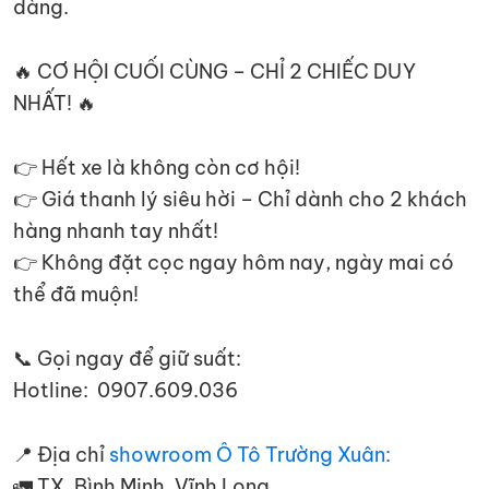
dàng.
🔥 CƠ HỘI CUỐI CÙNG – CHỈ 2 CHIẾC DUY
NHẤT! 🔥
👉 Hết xe là không còn cơ hội!
👉 Giá thanh lý siêu hời – Chỉ dành cho 2 khách
hàng nhanh tay nhất!
👉 Không đặt cọc ngay hôm nay, ngày mai có
thể đã muộn!
📞 Gọi ngay để giữ suất:
Hotline: 0907.609.036
📍 Địa chỉ
showroom Ô Tô Trường Xuân:
🚛 TX. Bình Minh, Vĩnh Long