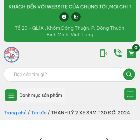
ĐẾN VỚI WEBSITE CỦA CHÚNG TÔI ,MỌI CHI TIẾT VUI LÒNG 
Tổ 20 - QL1A , Khóm Đông Thuận, P. Đông Thuận,
Bình Minh, Vĩnh Long
0
Ô
kinh
Tìm
tô
doanh
Trường
kiếm:
Xuân
các
Group
loại
Danh mục sản phẩm
xe
tải,
Trang chủ
/
Tin tức
/ THANH LÝ 2 XE SRM T30 ĐỜI 2024
xe
bồn,
xe