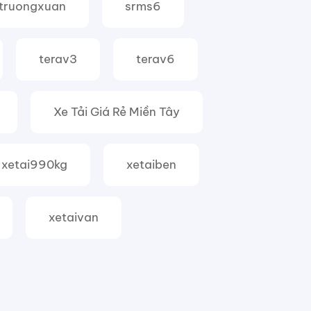
truongxuan
srms6
terav3
terav6
Xe Tải Giá Rẻ Miền Tây
xetai990kg
xetaiben
xetaivan