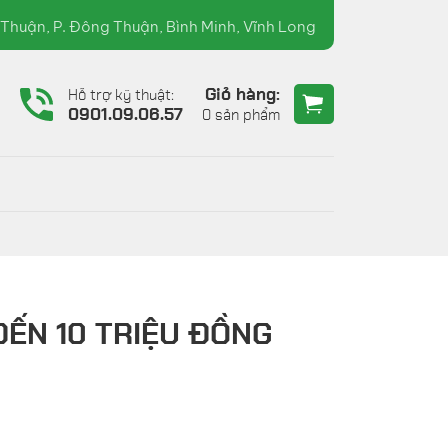
07.60.90.36 ( TRƯỜNG XUÂN )
Thuận, P. Đông Thuận, Bình Minh, Vĩnh Long
Giỏ hàng:
Hỗ trợ kỹ thuật:
6
0901.09.06.57
0 sản phẩm
ĐẾN 10 TRIỆU ĐỒNG