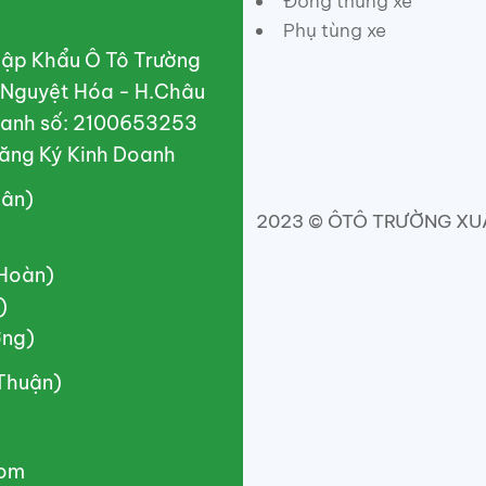
Đóng thùng xe
Phụ tùng xe
ập Khẩu Ô Tô Trường
X.Nguyệt Hóa - H.Châu
doanh số: 2100653253
ăng Ký Kinh Doanh
uân)
2023 © ÔTÔ TRƯỜNG XUÂN
(Hoàn)
)
ơng)
(Thuận)
com