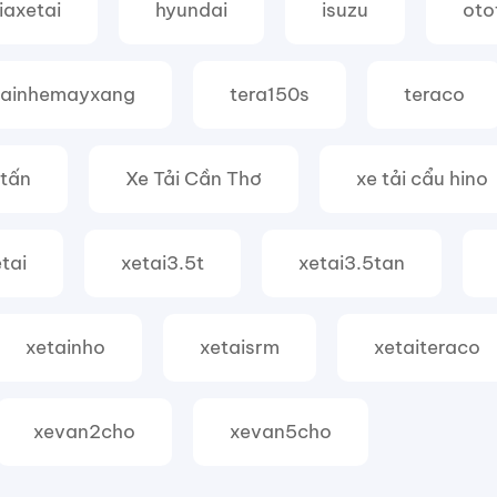
iaxetai
hyundai
isuzu
oto
tainhemayxang
tera150s
teraco
 tấn
Xe Tải Cần Thơ
xe tải cẩu hino
tai
xetai3.5t
xetai3.5tan
xetainho
xetaisrm
xetaiteraco
xevan2cho
xevan5cho