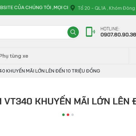
G TÔI ,MỌI CHI TIẾT VUI LÒNG LIÊN HỆ QUA HOTLINE : 09
Tổ 20 - QL1A , Khóm Đông 
HOTLINE:
0907.60.90.3
Phụ tùng xe
40 KHUYẾN MÃI LỚN LÊN ĐẾN 10 TRIỆU ĐỒNG
 VT340 KHUYẾN MÃI LỚN LÊN 