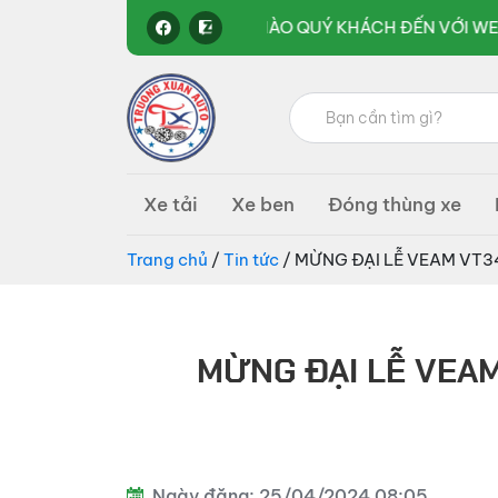
KÍNH CHÀO QUÝ KHÁCH ĐẾN VỚI WEBSITE CỦA CHÚN
Tìm
kiếm:
Ô
kinh
tô
Xe tải
Xe ben
Đóng thùng xe
doanh
Trường
Xuân
các
Group
Trang chủ
/
Tin tức
/ MỪNG ĐẠI LỄ VEAM VT3
loại
xe
tải,
MỪNG ĐẠI LỄ VEAM
xe
bồn,
xe
đầu
Ngày đăng: 25/04/2024 08:05