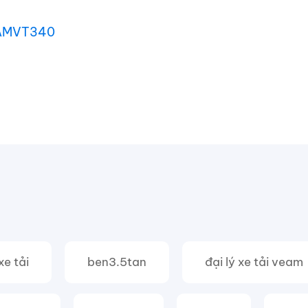
AMVT340
xe tải
ben3.5tan
đại lý xe tải veam