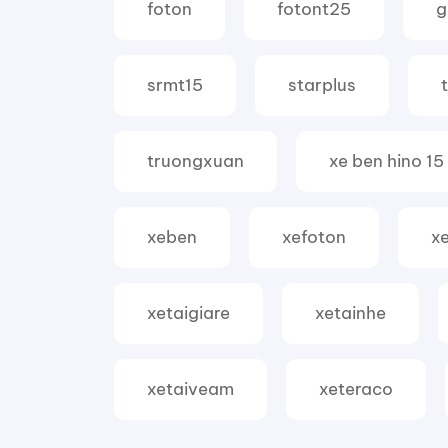
foton
fotont25
g
srmt15
starplus
truongxuan
xe ben hino 15
xeben
xefoton
xe
xetaigiare
xetainhe
xetaiveam
xeteraco