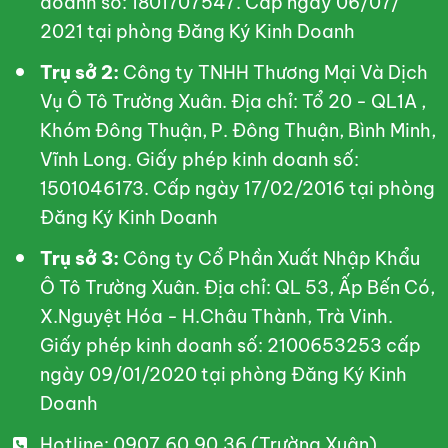
doanh số: 1801707547. Cấp ngày 06/07/
2021 tại phòng Đăng Ký Kinh Doanh
Trụ sở 2:
Công ty TNHH Thương Mại Và Dịch
Vụ Ô Tô Trường Xuân. Địa chỉ: Tổ 20 - QL1A ,
Khóm Đông Thuận, P. Đông Thuận, Bình Minh,
Vĩnh Long. Giấy phép kinh doanh số:
1501046173. Cấp ngày 17/02/2016 tại phòng
Đăng Ký Kinh Doanh
Trụ sở 3:
Công ty Cổ Phần Xuất Nhập Khẩu
Ô Tô Trường Xuân. Địa chỉ: QL 53, Ấp Bến Có,
X.Nguyệt Hóa - H.Châu Thành, Trà Vinh.
Giấy phép kinh doanh số: 2100653253 cấp
ngày 09/01/2020 tại phòng Đăng Ký Kinh
Doanh
Hotline: 0907.60.90.36 (Trường Xuân)