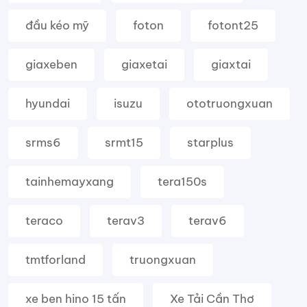
đầu kéo mỹ
foton
fotont25
giaxeben
giaxetai
giaxtai
hyundai
isuzu
ototruongxuan
srms6
srmt15
starplus
tainhemayxang
tera150s
teraco
terav3
terav6
tmtforland
truongxuan
xe ben hino 15 tấn
Xe Tải Cần Thơ