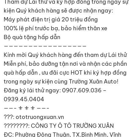
Tham dự Lái thử và ký hợp đồng trong ngày sự
kiện Quý khách hàng sẽ được nhận ngay:
Máy phát điện trị giá 20 triệu đồng
100% lệ phí trước bạ, bảo hiểm thân xe
Bộ quà tặng hấp dẫn
—————————————————
Kính mời Quý khách hàng đến tham dự Lái thử
Miễn phí, bảo dưỡng tận nơi và nhận các phần
quà hấp dẫn , ưu đãi cực HOT khi ký hợp đồng
trong ngày sự kiện cùng Trường Xuân Auto!
Đăng ký lái thử ngay: 0907.609.036 –
0939.45.0404
——- ⚜ ⚜ ⚜ ——-
???: ototruongxuan.vn
????????: CÔNG TY Ô TÔ TRƯỜNG XUÂN
ĐC: Phường Đông Thuận, TX.Bình Minh, Vĩnh