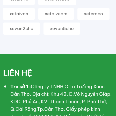
xetaivan
xetaiveam
xeteraco
xevan2cho
xevan5cho
LIÊN HỆ
Trụ sở 1 :
Công ty TNHH Ô Tô Trường Xuân
Cần Thơ. Địa chỉ: Khu 42, Đ.Võ Nguyên Giáp,
KDC. Phú An, KV. Thạnh Thuận, P. Phú Thứ,
Q.Cái Răng,Tp.Cần Thơ. Giấy phép kinh