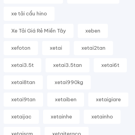
xe tải cẩu hino
Xe Tải Giá Rẻ Miền Tây
xeben
xefoton
xetai
xetai2tan
xetai3.5t
xetai3.5tan
xetai6t
xetai8tan
xetai990kg
xetai9tan
xetaiben
xetaigiare
xetaijac
xetainhe
xetainho
xetaisrm
xetaiteraco