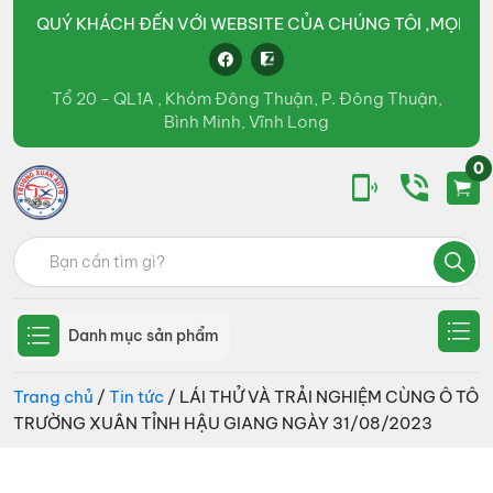
QUÝ KHÁCH ĐẾN VỚI WEBSITE CỦA CHÚNG TÔI ,MỌI CHI TIẾT 
Tổ 20 - QL1A , Khóm Đông Thuận, P. Đông Thuận,
Bình Minh, Vĩnh Long
0
Ô
kinh
Tìm
tô
doanh
Trường
kiếm:
Xuân
các
Group
loại
Danh mục sản phẩm
xe
tải,
Trang chủ
/
Tin tức
/ LÁI THỬ VÀ TRẢI NGHIỆM CÙNG Ô TÔ
TRƯỜNG XUÂN TỈNH HẬU GIANG NGÀY 31/08/2023
xe
bồn,
xe