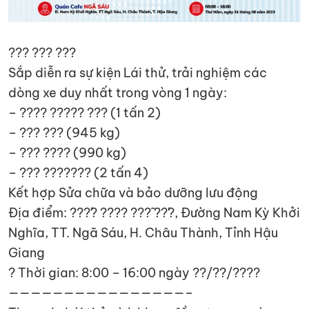
??? ??? ???
Sắp diễn ra sự kiện Lái thử, trải nghiệm các
dòng xe duy nhất trong vòng 1 ngày:
– ???? ????? ??? (1 tấn 2)
– ??? ??? (945 kg)
– ??? ???? (990 kg)
– ??? ??????? (2 tấn 4)
Kết hợp Sửa chữa và bảo dưỡng lưu động
Địa điểm: ???́? ???? ???̃ ??́?, Đường Nam Kỳ Khởi
Nghĩa, TT. Ngã Sáu, H. Châu Thành, Tỉnh Hậu
Giang
? Thời gian: 8:00 – 16:00 ngày ??/??/????
————————————————–