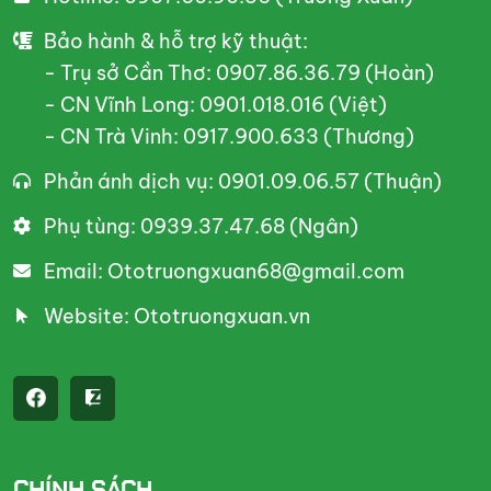
Bảo hành & hỗ trợ kỹ thuật:
- Trụ sở Cần Thơ: 0907.86.36.79 (Hoàn)
- CN Vĩnh Long: 0901.018.016 (Việt)
- CN Trà Vinh: 0917.900.633 (Thương)
Phản ánh dịch vụ: 0901.09.06.57 (Thuận)
Phụ tùng: 0939.37.47.68 (Ngân)
Email: Ototruongxuan68@gmail.com
Website: Ototruongxuan.vn
CHÍNH SÁCH