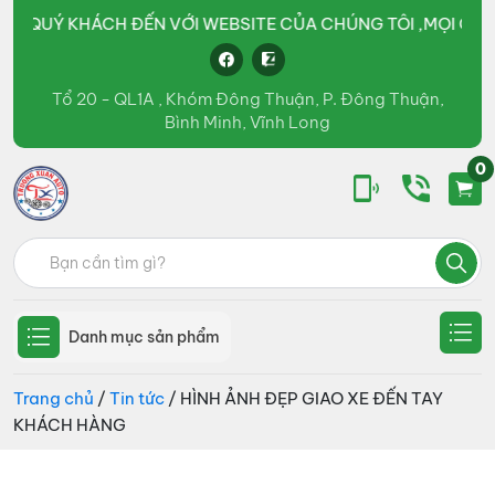
CH ĐẾN VỚI WEBSITE CỦA CHÚNG TÔI ,MỌI CHI TIẾT VUI LÒN
Tổ 20 - QL1A , Khóm Đông Thuận, P. Đông Thuận,
Bình Minh, Vĩnh Long
0
Ô
kinh
Tìm
tô
doanh
Trường
kiếm:
Xuân
các
Group
loại
Danh mục sản phẩm
xe
tải,
Trang chủ
/
Tin tức
/ HÌNH ẢNH ĐẸP GIAO XE ĐẾN TAY
KHÁCH HÀNG
xe
bồn,
xe