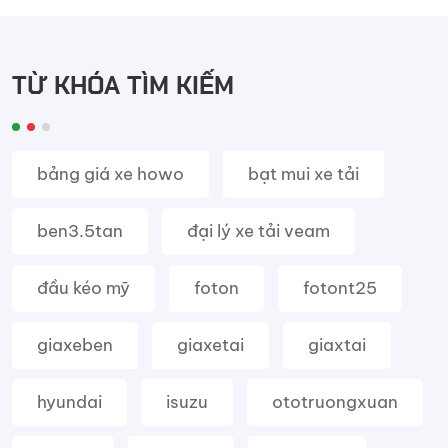
TỪ KHÓA TÌM KIẾM
bảng giá xe howo
bạt mui xe tải
ben3.5tan
đại lý xe tải veam
đầu kéo mỹ
foton
fotont25
giaxeben
giaxetai
giaxtai
hyundai
isuzu
ototruongxuan