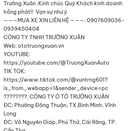
Trường Xuân .Kính chúc Quý Khách kinh doanh
hồng phát!! Vạn sự như ý
———MUA XE XIN LIÊN HỆ ———: 0907609036-
0939450404
CÔNG TY TNHH TRƯỜNG XUÂN
Web: ototruongxuan.vn
YOUTUBE:
https://youtube.com/@TruongXuanAuto
TIK TOK:
https://www.tiktok.com/@xuntrng601?
is_from_webapp=1&sender_device=pc
????????: CÔNG TY Ô TÔ TRƯỜNG XUÂN
ĐC: Phường Đông Thuận, TX.Bình Minh, Vĩnh
Long
ĐC: Võ Nguyên Giáp, Phú Thứ, Cái Răng, TP.
Cần Thơ