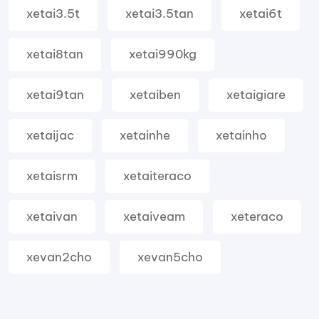
xetai3.5t
xetai3.5tan
xetai6t
xetai8tan
xetai990kg
xetai9tan
xetaiben
xetaigiare
xetaijac
xetainhe
xetainho
xetaisrm
xetaiteraco
xetaivan
xetaiveam
xeteraco
xevan2cho
xevan5cho