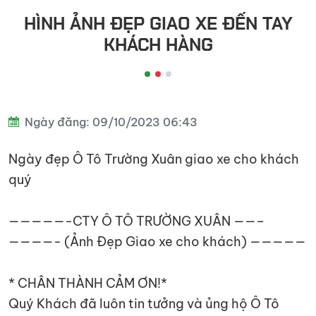
đầu
HÌNH ẢNH ĐẸP GIAO XE ĐẾN TAY
kéo
KHÁCH HÀNG
Ngày đăng: 09/10/2023 06:43
Ngày đẹp Ô Tô Trường Xuân giao xe cho khách
quý
—————-CTY Ô TÔ TRƯỜNG XUÂN ——–
————- (Ảnh Đẹp Giao xe cho khách) —————
* CHÂN THÀNH CẢM ƠN!*
Quý Khách đã luôn tin tưởng và ủng hộ Ô Tô