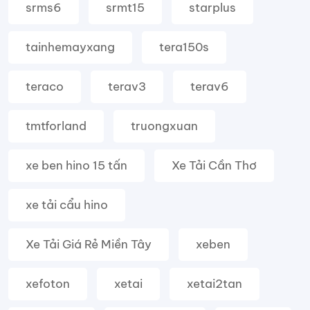
srms6
srmt15
starplus
tainhemayxang
tera150s
teraco
terav3
terav6
tmtforland
truongxuan
xe ben hino 15 tấn
Xe Tải Cần Thơ
xe tải cẩu hino
Xe Tải Giá Rẻ Miền Tây
xeben
xefoton
xetai
xetai2tan