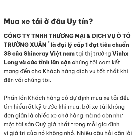
Mua xe tải ở đâu Uy tín?
CÔNG TY TNHH THƯƠNG MẠI & DỊCH VỤ Ô TÔ
®
TRƯỜNG XUÂN
là đại lý cấp 1 đạt tiêu chuẩn
3S của Shineray Việt nam
tại thị trường
Vinhx
Long và các tỉnh lân cận c
húng tôi cam kết
mang đến cho Khách hàng dịch vụ tốt nhất khi
đến với chúng tôi.
Phần lớn Khách hàng có dự định mua xe tải đều
tìm hiểu rất kỹ trước khi mua, bởi xe tải không
đơn giản là chiếc xe chở hàng mà nó còn như
một tài sản Quý giá nhất trong mỗi gia đình
vì giá trị của nó không nhỏ. Nhiều câu hỏi cần lời