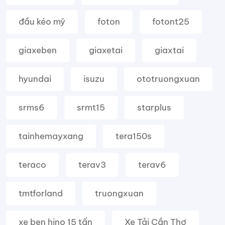
đầu kéo mỹ
foton
fotont25
giaxeben
giaxetai
giaxtai
hyundai
isuzu
ototruongxuan
srms6
srmt15
starplus
tainhemayxang
tera150s
teraco
terav3
terav6
tmtforland
truongxuan
xe ben hino 15 tấn
Xe Tải Cần Thơ