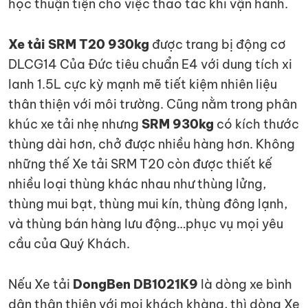
học thuận tiện cho việc thao tác khi vận hành.
Xe tải SRM T20 930kg
được trang bị động cơ
DLCG14 Của Đức tiêu chuẩn E4 với dung tích xi
lanh 1.5L cực kỳ mạnh mẽ tiết kiệm nhiên liệu
thân thiện với môi trường. Cũng nằm trong phân
khúc xe tải nhẹ nhưng
SRM 930kg
có kích thước
thùng dài hơn, chở được nhiều hàng hơn. Không
những thế Xe tải SRM T20 còn được thiết kế
nhiều loại thùng khác nhau như thùng lửng,
thùng mui bạt, thùng mui kín, thùng đông lạnh,
và thùng bán hàng lưu động…phục vụ mọi yêu
cầu của Quý Khách.
Nếu Xe tải
DongBen DB1021K9
là dòng xe bình
dân thân thiện với mọi khách khàng, thì dòng Xe