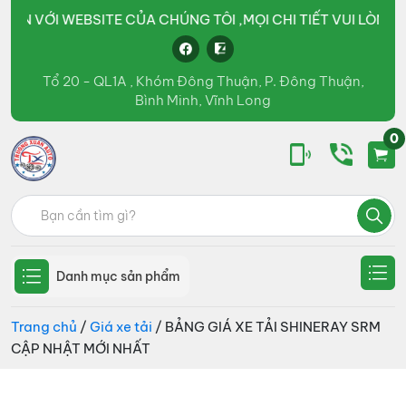
BSITE CỦA CHÚNG TÔI ,MỌI CHI TIẾT VUI LÒNG LIÊN HỆ QUA
Tổ 20 - QL1A , Khóm Đông Thuận, P. Đông Thuận,
Bình Minh, Vĩnh Long
0
Ô
kinh
Tìm
tô
doanh
Trường
kiếm:
Xuân
các
Group
loại
Danh mục sản phẩm
xe
tải,
Trang chủ
/
Giá xe tải
/ BẢNG GIÁ XE TẢI SHINERAY SRM
CẬP NHẬT MỚI NHẤT
xe
bồn,
xe