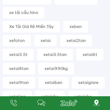
xe tải cẩu hino
Xe Tải Giá Rẻ Miền Tây
xeben
xefoton
xetai
xetai2tan
xetai3.5t
xetai3.5tan
xetai6t
xetai8tan
xetai990kg
xetai9tan
xetaiben
xetaigiare
xetaijac
xetainhe
xetainho