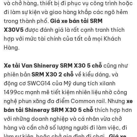
và chở hàng, thiết bị đi phục vụ công trình hoặc
đi làm sự kiện và giao hàng khắp các ngõ hẻm
trong thành phố.
Giá xe bán tải SRM
X30V5
được đánh giá là rất cạnh tranh thích
hợp với mức tài chính của tất cả mọi Khách
Hàng.
Xe tải Van Shineray SRM X30 5 chỗ
cũng như
phiên bản
SRM X30 2 chỗ
về kiểu dáng, và
động cơ SWCG14 của Mỹ dung tích xilanh
1499cc mạnh mẽ tiết kiệm nhiên liệu nhờ công
nghệ phun xăng đa điểm Common rail. Nhưng
xe
bán tải Shineray SRM X30 5 chỗ
thích hợp hơn
với những doanh nghiệp và cá nhân vừa chở
hàng và cần chở số lượng người đi làm việc, đi
làm sự kiện, hoặc chở gia đình đi chơi..
Giá xe