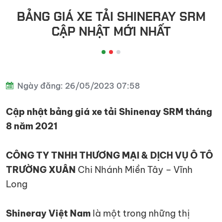
đầu
BẢNG GIÁ XE TẢI SHINERAY SRM
kéo
CẬP NHẬT MỚI NHẤT
Ngày đăng: 26/05/2023 07:58
Cập nhật bảng giá xe tải Shinenay SRM tháng
8 năm 2021
CÔNG TY TNHH THƯƠNG MẠI & DỊCH VỤ Ô TÔ
TRƯỜNG XUÂN
Chi Nhánh Miền Tây – Vĩnh
Long
Shineray Việt Nam
là một trong những thị