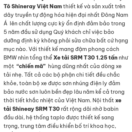
Tô Shineray Việt Nam
thiết kế và sản xuất trên
dây truyền tự động hóa hiện đại nhất Đông Nam
Á lên chất lượng cực kỳ ổn định đảm bảo trong
5 năm đầu sử dụng Quý khách chỉ việc bảo
dưỡng định kỳ không phải sửa chữa bất cứ hạng
mục nào. Với thiết kế mang đậm phong cách
BMW nhìn tổng thể
Xe tải SRM T30 1.25 tấn
như
một
“chiến mã”
hùng dũng nhất của dòng xe
tải nhẹ. Tất cả các bộ phận chi tiết đều chắc
khỏe, toàn bộ xe được sơn nhúng điện ly đảm
bảo nước sơn luôn bền đẹp lâu năm kể cả trong
thời tiết khắc nhiệt của Việt Nam. Nội thất
xe
tải Shineay SRM T30
rất rộng dãi nhờ babin
đầu dài, hệ thống taplo được thiết kế sang
trọng, trung tâm điều khiển bố trí khoa học,