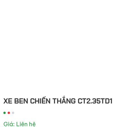
đầu
kéo
XE BEN CHIẾN THẮNG CT2.35TD1
Giá: Liên hệ