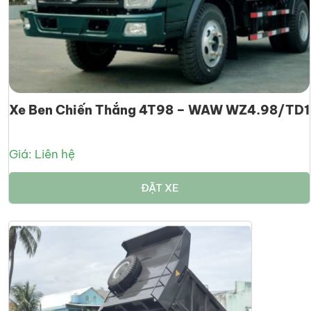
Xe Ben Chiến Thắng 4T98 – WAW WZ4.98/TD1
Giá: Liên hệ
ĐẶT XE