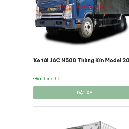
Xe tải JAC N500 Thùng Kín Model 2
Giá: Liên hệ
ĐẶT XE