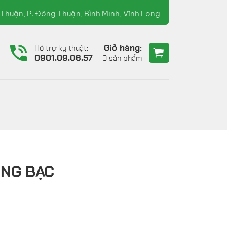
60.90.36 ( TRƯỜNG XUÂN )
Thuận, P. Đông Thuận, Bình Minh, Vĩnh Long
Giỏ hàng:
Hỗ trợ kỹ thuật:
6
0901.09.06.57
0 sản phẩm
ÙNG BẠC