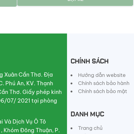
CHÍNH SÁCH
g Xuân Cần Thơ. Địa
Hướng dẫn website
C. Phú An, KV. Thạnh
Chính sách bảo hành
Chính sách bảo mật
Cần Thơ. Giấy phép kinh
6/07/ 2021 tại phòng
DANH MỤC
 Và Dịch Vụ Ô Tô
Trang chủ
A , Khóm Đông Thuận, P.