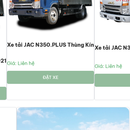
Xe tải JAC N350.PLUS Thùng Kín
Xe tải JAC N
021
Giá: Liên hệ
Giá: Liên hệ
ĐẶT XE