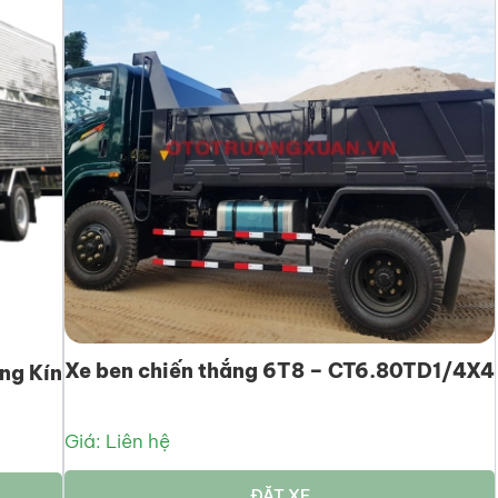
Xe ben chiến thắng 6T8 – CT6.80TD1/4X4
ng Kín
Giá: Liên hệ
ĐẶT XE