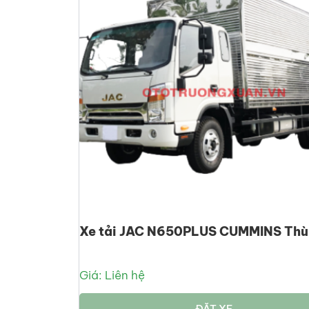
Xe tải JAC N650PLUS CUMMINS Thù
Giá: Liên hệ
ĐẶT XE