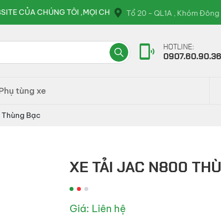
TÔI ,MỌI CHI TIẾT VUI LÒNG LIÊN HỆ QUA HOTLINE : 0907.
Tổ 20 - QL1A , Khóm Đông 
HOTLINE:
0907.60.90.3
Phụ tùng xe
0 Thùng Bạc
XE TẢI JAC N800 TH
Giá: Liên hệ