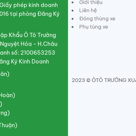
Giới thiệu
 Giấy phép kinh doanh
Liên hệ
016 tại phòng Đăng Ký
Đóng thùng xe
Phụ tùng xe
ập Khẩu Ô Tô Trường
X.Nguyệt Hóa - H.Châu
doanh số: 2100653253
ăng Ký Kinh Doanh
uân)
2023 © ÔTÔ TRƯỜNG XUÂN
(Hoàn)
)
ơng)
(Thuận)