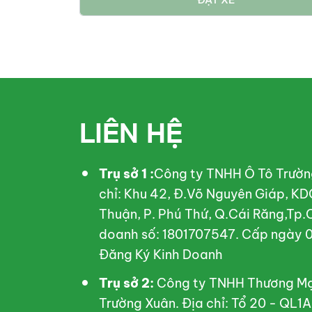
LIÊN HỆ
Trụ sở 1 :
Công ty TNHH Ô Tô Trườn
chỉ: Khu 42, Đ.Võ Nguyên Giáp, KD
Thuận, P. Phú Thứ, Q.Cái Răng,Tp.
doanh số: 1801707547. Cấp ngày 0
Đăng Ký Kinh Doanh
Trụ sở 2:
Công ty TNHH Thương Mại
Trường Xuân. Địa chỉ: Tổ 20 - QL1