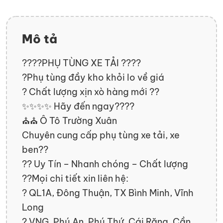
Mô tả
????PHỤ TÙNG XE TẢI ????
?Phụ tùng đầy kho khỏi lo về giá
? Chất lượng xịn xò hàng mới ??
✨✨✨✨ Hãy đến ngay????
⛪⛪ Ô Tô Trường Xuân
Chuyên cung cấp phụ tùng xe tải, xe
ben??
?? Uy Tín – Nhanh chóng – Chất lượng
??Mọi chi tiết xin liên hệ:
? QL1A, Đông Thuận, TX Bình Minh, Vĩnh
Long
? VNG, Phú An, Phú Thứ, Cái Răng, Cần