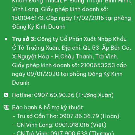
Khóm Đông Thuận, P. Đông Thuận, Bình Minh,
Vĩnh Long. Giấy phép kinh doanh số:
1501046173. Cấp ngày 17/02/2016 tại phòng
Đăng Ký Kinh Doanh
Trụ sở 3:
Công ty Cổ Phần Xuất Nhập Khẩu
Ô Tô Trường Xuân. Địa chỉ: QL 53, Ấp Bến Có,
X.Nguyệt Hóa - H.Châu Thành, Trà Vinh.
Giấy phép kinh doanh số: 2100653253 cấp
ngày 09/01/2020 tại phòng Đăng Ký Kinh
Doanh
Hotline: 0907.60.90.36 (Trường Xuân)
Bảo hành & hỗ trợ kỹ thuật:
- Trụ sở Cần Thơ: 0907.86.36.79 (Hoàn)
- CN Vĩnh Long: 0901.018.016 (Việt)
- CN Trà Vinh: 0917.900.633 (Thương)